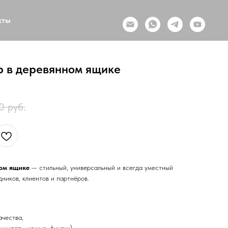
кты
 в деревянном ящике
0
руб.
ом ящике
— стильный, универсальный и всегда уместный
ников, клиентов и партнёров.
ачества,