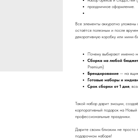
набор орехов и сладостей (
праздничное оформление.
Все элементы аккуратно уложены
остаётся полезным и после вручен
декоративную коробку или мини-б
Почему выбирают именно н
Сборка на любой бюдже
Premium)
Брендирование
— на ящик
Готовые наборы и индив
Срок сборки от 1 дня
, во
Такой набор дарит эмоции, созда
корпоративный подарок на Новый 
профессиональные праздники.
Дарите своим близким не просто 
подарочном наборе!