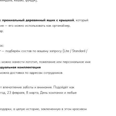
миндаль, кешью, фундук),
 в
премиальный деревянный ящик с крышкой
, который
ия — его можно использовать как органайзер,
ар.
ас:
т
— подберём состав по вашему запросу (Lite / Standard /
 можно нанести логотип, пожелание или персональное имя
идуальная комплектация
зможна доставка по адресам сотрудников
ёт впечатление заботы и внимания. Подойдёт как
год, 23 февраля, 8 марта, День компании и любые
подарки, а целую историю, заключенную в этом красивом