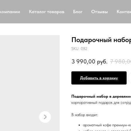
компании
Каталог товаров
Блог
Отзывы
Конта
Подарочный набор
SKU:
082
3 990,00
руб.
7 980,0
Добавить в корзину
Подарочный набор в деревянн
корпоративный подарок для сотруд
В набор входят:
ароматный кофе премиум-к