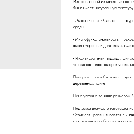
Изготовленный из качественного д
Ящик имеет натуральную текстуру 
• Экологичность: Сделан из натур
среды.
• Многофункциональность: Подходи
аксессуаров или даже как элемент
• Индивидуальный подход: Ящик мо
что сделает ваш подарок уникальн
Подарите своим близким не прост
деревянном ящике!
Цена указана за ящик размером 
Под заказ возможно изготовление
Стоимость рассчитывается в инди
контактами в сообщении и наш ме