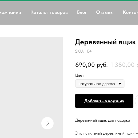
компании
Каталог товаров
Блог
Отзывы
Конта
Деревянный ящик
SKU:
104
690,00
руб.
1 380,00
Цвет
Добавить в корзину
Деревянный ящик для подарка
Этот стильный деревянный ящик —