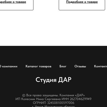
робнее о товаре
Подробнее о товаре
О компании
Каталог товаров
Блог
Отзывы
Контакт
Студия ДАР
© Все права защищены. Компания «ДАР»
ИП Колесник Нина Сергеевна ИНН 262704629949
ОГРНИП 324508100597006
г. Чехов Московская область