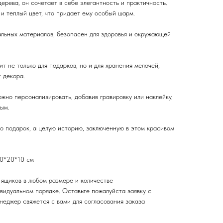
ерева, он сочетает в себе элегантность и практичность.
и теплый цвет, что придает ему особый шарм.
альных материалов, безопасен для здоровья и окружающей
т не только для подарков, но и для хранения мелочей,
 декора.
жно персонализировать, добавив гравировку или наклейку,
ым.
о подарок, а целую историю, заключенную в этом красивом
30*20*10 см
 ящиков в любом размере и количестве
видуальном порядке. Оставьте пожалуйста заявку с
неджер свяжется с вами для согласования заказа