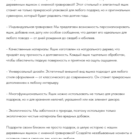
деревянным ящиком с именной гравировкой! Этот стильный и элегантный ящик
станет не только прекрасной упаковкой для любого подарка, но и оригинальным
сувениром, который будет радовать глаз долгие годы.
- Индивидуальная гравировка: Мы предлагаем возможность персонализировать
ящик, добавив имя, дату или особое сообщение, что делает его идеальным для
любого повода — от дней рождения до свадеб и юбилеев.
- Качественные материалы: Ящик изготовлен из натурального дерева, что
придаёт ему прочность и долговечность. Каждый ящик тщательно обработан,
чтобы обеспечить гладкую поверхность и приятное на ощупь ощущение.
- Универсальный дизайн: Эстетичный внешний вид ящика подходит для любого
стиля оформления — от классического до современного. Он станет прекрасным
дополнением к любому интерьеру.
- Многофункциональность: Ящик можно использовать не только для упаковки
подарков, но и для хранения мелочей, украшений или как элемент декора.
- Экологичность: Мы заботимся о природе, поэтому используем только
экологически чистые материалы без вредных добавок.
Подарите своим близким не просто подарок, а целую историю с нашим
деревянным ящиком с именной гравировкой! Создайте незабываемые моменты и
оставьте след в сердцах тех, кого вы любите.