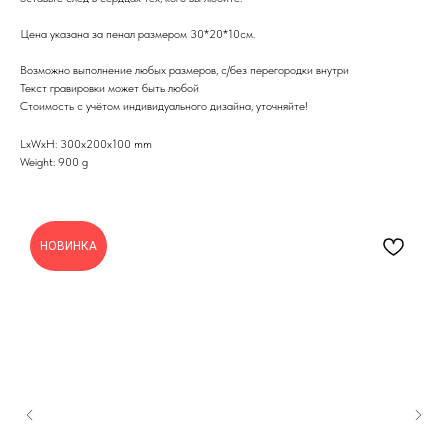
Цена указана за пенал размером 30*20*10см.
Возможно выполнение любых размеров, с/без перегородки внутри
Текст гравировки может быть любой
Стоимость с учётом индивидуального дизайна, уточняйте!
LxWxH: 300x200x100 mm
Weight: 900 g
НОВИНКА